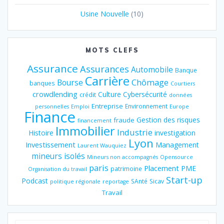
Usine Nouvelle
(10)
MOTS CLEFS
Assurance
Assurances
Automobile
Banque
Carrière
Chômage
Bourse
banques
Courtiers
crowdlending
Culture
Cybersécurité
crédit
données
Entreprise
Environnement
personnelles
Emploi
Europe
Finance
Gestion des risques
fraude
financement
Immobilier
Industrie
Histoire
investigation
Lyon
Investissement
Management
Laurent Wauquiez
mineurs isolés
Mineurs non accompagnés
Opensource
paris
Placement
PME
patrimoine
Organisation du travail
Start-up
Podcast
SAnté
Sicav
politique régionale
reportage
Travail