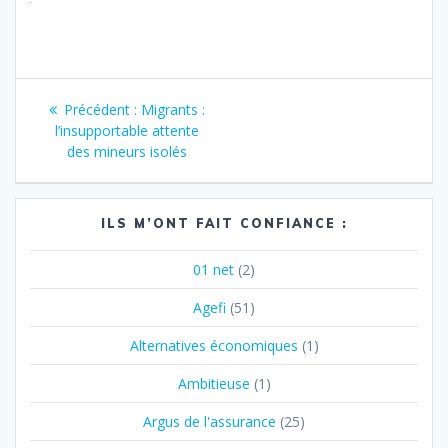
Navigation
Article
Précédent :
Migrants :
de
précédent
l’insupportable attente
:
des mineurs isolés
l’article
ILS M’ONT FAIT CONFIANCE :
01 net
(2)
Agefi
(51)
Alternatives économiques
(1)
Ambitieuse
(1)
Argus de l'assurance
(25)