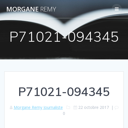
Passer
MORGANE
REMY
au
contenu
P71021-094345
P71021-094345
Morgane Remy Journaliste
22 octobre 2017
|
0