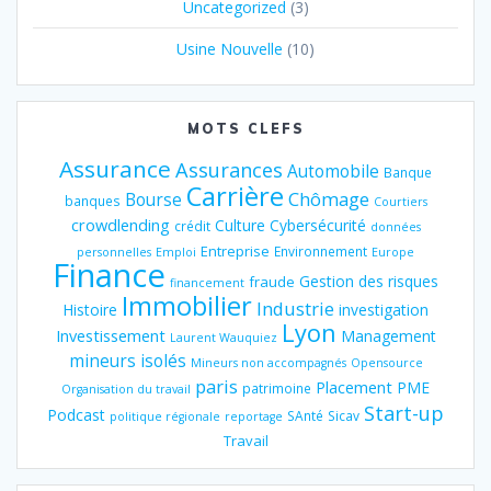
Uncategorized
(3)
Usine Nouvelle
(10)
MOTS CLEFS
Assurance
Assurances
Automobile
Banque
Carrière
Chômage
Bourse
banques
Courtiers
crowdlending
Culture
Cybersécurité
crédit
données
Entreprise
Environnement
personnelles
Emploi
Europe
Finance
Gestion des risques
fraude
financement
Immobilier
Industrie
Histoire
investigation
Lyon
Investissement
Management
Laurent Wauquiez
mineurs isolés
Mineurs non accompagnés
Opensource
paris
Placement
PME
patrimoine
Organisation du travail
Start-up
Podcast
SAnté
Sicav
politique régionale
reportage
Travail