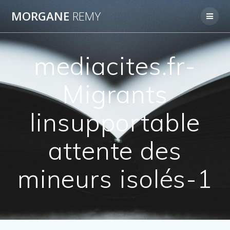
Passer
MORGANE
REMY
au
contenu
mediacites.fr-
Migrants
linsupportable
attente des
mineurs isolés-1