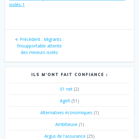
isolés-1
Navigation
Article
Précédent :
Migrants :
de
précédent
l’insupportable attente
:
des mineurs isolés
l’article
ILS M’ONT FAIT CONFIANCE :
01 net
(2)
Agefi
(51)
Alternatives économiques
(1)
Ambitieuse
(1)
Argus de l'assurance
(25)