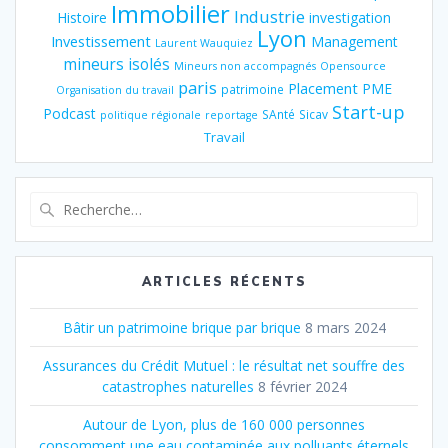
Immobilier
Industrie
Histoire
investigation
Lyon
Investissement
Management
Laurent Wauquiez
mineurs isolés
Mineurs non accompagnés
Opensource
paris
Placement
PME
patrimoine
Organisation du travail
Start-up
Podcast
SAnté
Sicav
politique régionale
reportage
Travail
Recherche
pour
:
ARTICLES RÉCENTS
Bâtir un patrimoine brique par brique
8 mars 2024
Assurances du Crédit Mutuel : le résultat net souffre des
catastrophes naturelles
8 février 2024
Autour de Lyon, plus de 160 000 personnes
consomment une eau contaminée aux polluants éternels