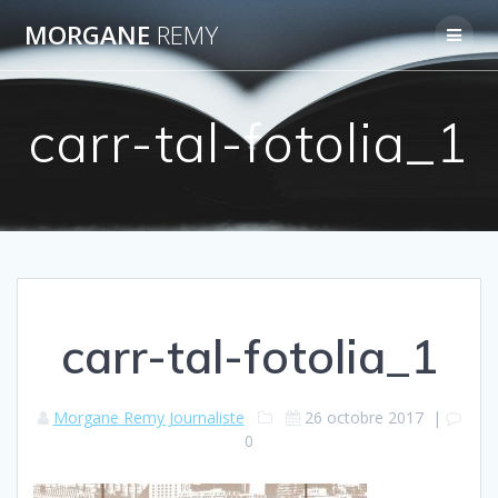
Passer
MORGANE
REMY
au
contenu
carr-tal-fotolia_1
carr-tal-fotolia_1
Morgane Remy Journaliste
26 octobre 2017
|
0