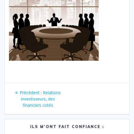
Navigation
Article
Précédent :
Relations
de
précédent
investisseurs, des
:
financiers cotés
l’article
ILS M’ONT FAIT CONFIANCE :