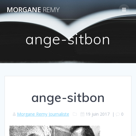
Passer
MORGANE
REMY
au
contenu
ange-sitbon
ange-sitbon
Morgane Remy Journaliste
19 juin 2017
|
0