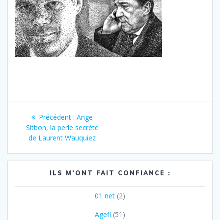
Navigation
Article
Précédent :
Ange
de
précédent
Sitbon, la perle secrète
:
de Laurent Wauquiez
l’article
ILS M’ONT FAIT CONFIANCE :
01 net
(2)
Agefi
(51)