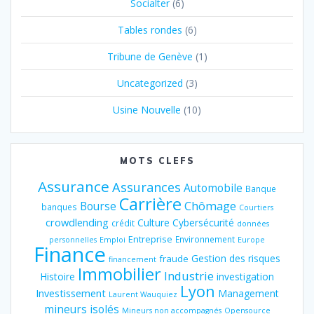
Socialter
(6)
Tables rondes
(6)
Tribune de Genève
(1)
Uncategorized
(3)
Usine Nouvelle
(10)
MOTS CLEFS
Assurance
Assurances
Automobile
Banque
Carrière
Chômage
Bourse
banques
Courtiers
crowdlending
Culture
Cybersécurité
crédit
données
Entreprise
Environnement
personnelles
Emploi
Europe
Finance
Gestion des risques
fraude
financement
Immobilier
Industrie
Histoire
investigation
Lyon
Investissement
Management
Laurent Wauquiez
mineurs isolés
Mineurs non accompagnés
Opensource