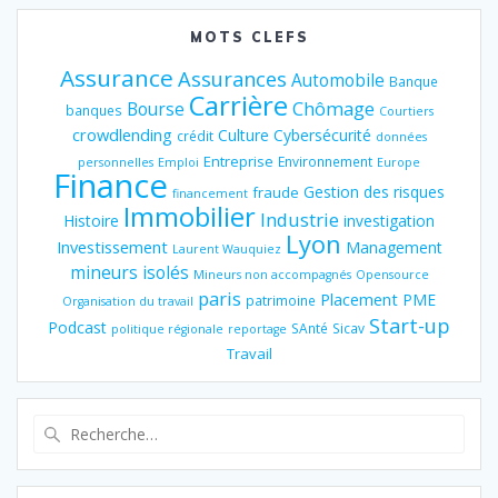
MOTS CLEFS
Assurance
Assurances
Automobile
Banque
Carrière
Chômage
Bourse
banques
Courtiers
crowdlending
Culture
Cybersécurité
crédit
données
Entreprise
Environnement
personnelles
Emploi
Europe
Finance
Gestion des risques
fraude
financement
Immobilier
Industrie
Histoire
investigation
Lyon
Investissement
Management
Laurent Wauquiez
mineurs isolés
Mineurs non accompagnés
Opensource
paris
Placement
PME
patrimoine
Organisation du travail
Start-up
Podcast
SAnté
Sicav
politique régionale
reportage
Travail
Recherche
pour
: