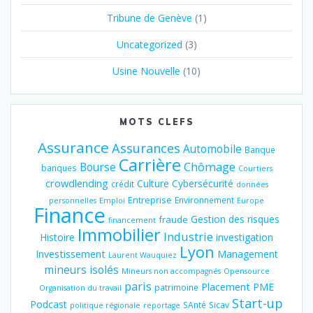
Tribune de Genève
(1)
Uncategorized
(3)
Usine Nouvelle
(10)
MOTS CLEFS
Assurance
Assurances
Automobile
Banque
Carrière
Chômage
Bourse
banques
Courtiers
crowdlending
Culture
Cybersécurité
crédit
données
Entreprise
Environnement
personnelles
Emploi
Europe
Finance
Gestion des risques
fraude
financement
Immobilier
Industrie
Histoire
investigation
Lyon
Investissement
Management
Laurent Wauquiez
mineurs isolés
Mineurs non accompagnés
Opensource
paris
Placement
PME
patrimoine
Organisation du travail
Start-up
Podcast
SAnté
Sicav
politique régionale
reportage