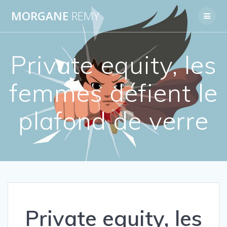
Passer
MORGANE
REMY
au
contenu
Private equity, les
femmes défient le
plafond de verre
Private equity, les