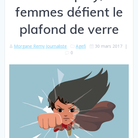
femmes défient le
plafond de verre
Morgane Remy Journaliste
Agefi
30 mars 2017
|
0