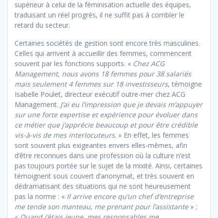
supérieur à celui de la féminisation actuelle des équipes,
traduisant un réel progrès, il ne suffit pas à combler le
retard du secteur.
Certaines sociétés de gestion sont encore très masculines.
Celles qui arrivent à accueillir des femmes, commencent
souvent par les fonctions supports. «
Chez ACG
Management, nous avons 18 femmes pour 38 salariés
mais seulement 4 femmes sur 18 investisseurs
, témoigne
Isabelle Poulet, directeur exécutif outre-mer chez ACG
Management.
J’ai eu l’impression que je devais m’appuyer
sur une forte expertise et expérience pour évoluer dans
ce métier que j’apprécie beaucoup et pour être crédible
vis-à-vis de mes interlocuteurs
. » En effet, les femmes
sont souvent plus exigeantes envers elles-mêmes, afin
d’être reconnues dans une profession où la culture n’est
pas toujours portée sur le sujet de la mixité. Ainsi, certaines
témoignent sous couvert d’anonymat, et très souvent en
dédramatisant des situations qui ne sont heureusement
pas la norme : «
Il arrive encore qu’un chef d’entreprise
me tende son manteau, me prenant pour l’assistante
» ;
«
Quand j’étais jeune, mes responsables me