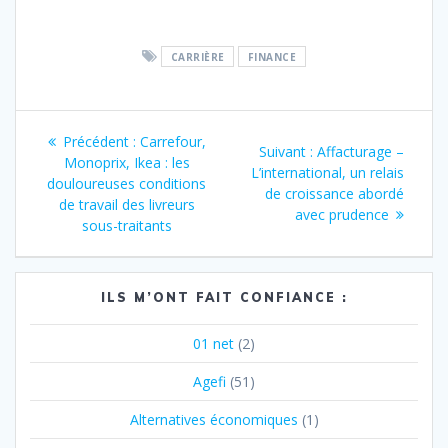
CARRIÈRE
FINANCE
Navigation
Article
Précédent :
Carrefour,
Article
Suivant :
Affacturage –
de
précédent
Monoprix, Ikea : les
suivant
L’international, un relais
:
douloureuses conditions
:
de croissance abordé
l’article
de travail des livreurs
avec prudence
sous-traitants
ILS M’ONT FAIT CONFIANCE :
01 net
(2)
Agefi
(51)
Alternatives économiques
(1)