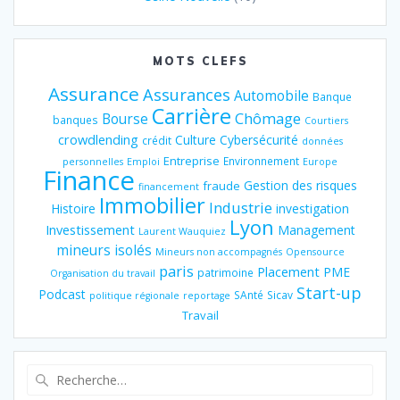
MOTS CLEFS
Assurance
Assurances
Automobile
Banque
Carrière
Chômage
Bourse
banques
Courtiers
crowdlending
Culture
Cybersécurité
crédit
données
Entreprise
Environnement
personnelles
Emploi
Europe
Finance
Gestion des risques
fraude
financement
Immobilier
Industrie
Histoire
investigation
Lyon
Investissement
Management
Laurent Wauquiez
mineurs isolés
Mineurs non accompagnés
Opensource
paris
Placement
PME
patrimoine
Organisation du travail
Start-up
Podcast
SAnté
Sicav
politique régionale
reportage
Travail
Recherche
pour