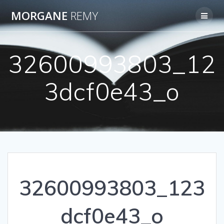
Passer
MORGANE
REMY
au
contenu
32600993803_12
3dcf0e43_o
32600993803_123
dcf0e43_o