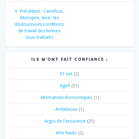
Navigation
Article
Précédent :
Carrefour,
de
précédent
Monoprix, Ikea : les
:
douloureuses conditions
l’article
de travail des livreurs
sous-traitants
ILS M’ONT FAIT CONFIANCE :
01 net
(2)
Agefi
(51)
Alternatives économiques
(1)
Ambitieuse
(1)
Argus de l'assurance
(25)
Arte Radio
(2)