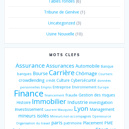
Tables rondes
(6)
Tribune de Genève
(1)
Uncategorized
(3)
Usine Nouvelle
(10)
MOTS CLEFS
Assurance
Assurances
Automobile
Banque
Carrière
Chômage
Bourse
banques
Courtiers
crowdlending
Culture
Cybersécurité
crédit
données
Entreprise
Environnement
personnelles
Emploi
Europe
Finance
Gestion des risques
fraude
financement
Immobilier
Industrie
Histoire
investigation
Lyon
Investissement
Management
Laurent Wauquiez
mineurs isolés
Mineurs non accompagnés
Opensource
paris
Placement
PME
patrimoine
Organisation du travail