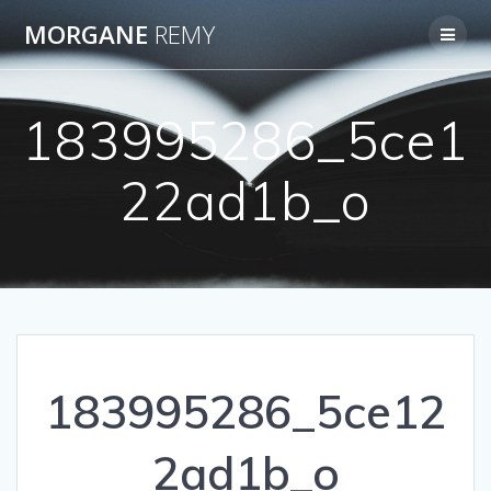
Passer
MORGANE
REMY
au
contenu
183995286_5ce1
22ad1b_o
183995286_5ce12
2ad1b_o