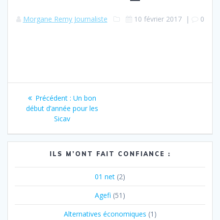
Morgane Remy Journaliste
10 février 2017
|
0
Navigation
Article
Précédent :
Un bon
de
précédent
début d’année pour les
:
Sicav
l’article
ILS M’ONT FAIT CONFIANCE :
01 net
(2)
Agefi
(51)
Alternatives économiques
(1)