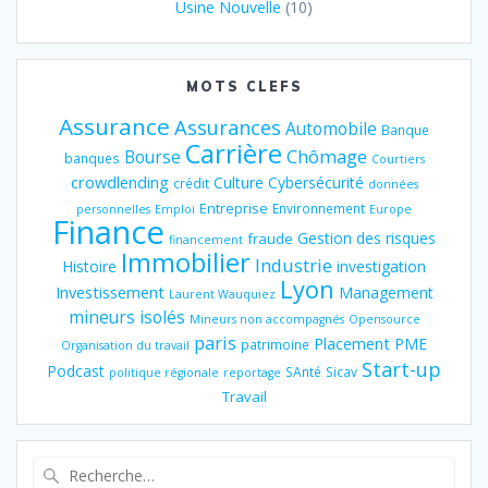
Usine Nouvelle
(10)
MOTS CLEFS
Assurance
Assurances
Automobile
Banque
Carrière
Chômage
Bourse
banques
Courtiers
crowdlending
Culture
Cybersécurité
crédit
données
Entreprise
Environnement
personnelles
Emploi
Europe
Finance
Gestion des risques
fraude
financement
Immobilier
Industrie
Histoire
investigation
Lyon
Investissement
Management
Laurent Wauquiez
mineurs isolés
Mineurs non accompagnés
Opensource
paris
Placement
PME
patrimoine
Organisation du travail
Start-up
Podcast
SAnté
Sicav
politique régionale
reportage
Travail
Recherche