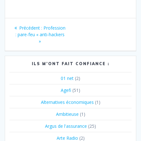
Navigation
Article
Précédent :
Profession
de
précédent
: pare-feu « anti-hackers
:
»
l’article
ILS M’ONT FAIT CONFIANCE :
01 net
(2)
Agefi
(51)
Alternatives économiques
(1)
Ambitieuse
(1)
Argus de l'assurance
(25)
Arte Radio
(2)