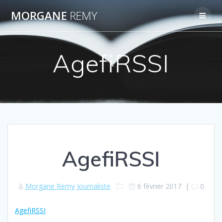
Passer
MORGANE
REMY
au
contenu
AgefiRSSI
AgefiRSSI
Morgane Remy Journaliste
6 février 2017
|
0
AgefiRSSI