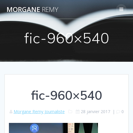
Passer
MORGANE
REMY
au
contenu
fic-960×540
fic-960×540
Morgane Remy Journaliste
28 janvier 2017
|
0