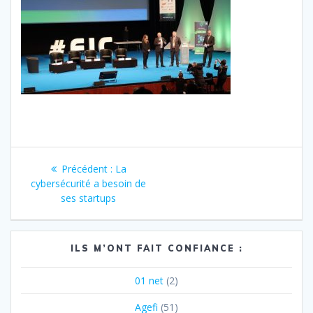
Navigation
Article
Précédent :
La
de
précédent
cybersécurité a besoin de
:
ses startups
l’article
ILS M’ONT FAIT CONFIANCE :
01 net
(2)
Agefi
(51)