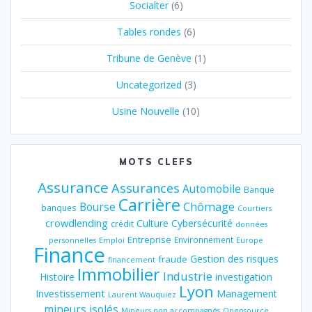
Socialter
(6)
Tables rondes
(6)
Tribune de Genève
(1)
Uncategorized
(3)
Usine Nouvelle
(10)
MOTS CLEFS
Assurance
Assurances
Automobile
Banque
Carrière
Chômage
Bourse
banques
Courtiers
crowdlending
Culture
Cybersécurité
crédit
données
Entreprise
Environnement
personnelles
Emploi
Europe
Finance
Gestion des risques
fraude
financement
Immobilier
Industrie
Histoire
investigation
Lyon
Investissement
Management
Laurent Wauquiez
mineurs isolés
Mineurs non accompagnés
Opensource