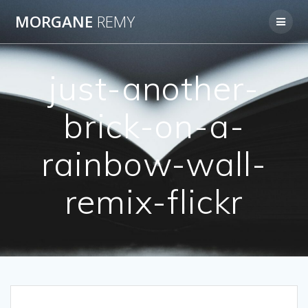
Passer
MORGANE
REMY
au
contenu
just-another-
brick-on-a-
rainbow-wall-
remix-flickr