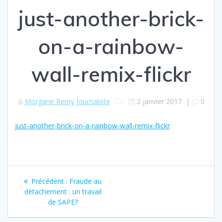
just-another-brick-
on-a-rainbow-
wall-remix-flickr
Morgane Remy Journaliste
2 janvier 2017
|
0
just-another-brick-on-a-rainbow-wall-remix-flickr
Navigation
Article
Précédent :
Fraude au
de
précédent
détachement : un travail
:
de SAPE?
l’article