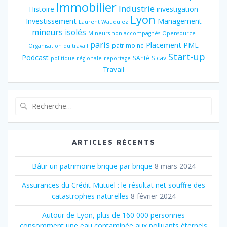
Immobilier
Industrie
Histoire
investigation
Lyon
Investissement
Management
Laurent Wauquiez
mineurs isolés
Mineurs non accompagnés
Opensource
paris
Placement
PME
patrimoine
Organisation du travail
Start-up
Podcast
SAnté
Sicav
politique régionale
reportage
Travail
Recherche
pour
:
ARTICLES RÉCENTS
Bâtir un patrimoine brique par brique
8 mars 2024
Assurances du Crédit Mutuel : le résultat net souffre des
catastrophes naturelles
8 février 2024
Autour de Lyon, plus de 160 000 personnes
consomment une eau contaminée aux polluants éternels