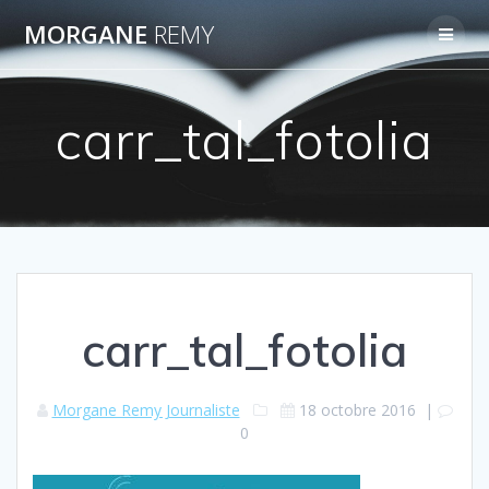
Passer
MORGANE
REMY
au
contenu
carr_tal_fotolia
carr_tal_fotolia
Morgane Remy Journaliste
18 octobre 2016
|
0