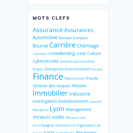
MOTS CLEFS
Assurance
Assurances
Automobile
Banque
banques
Carrière
Chômage
Bourse
crowdlending
Culture
crédit
Courtiers
Cybersécurité
données personnelles
Entreprise
Environnement
Emploi
Europe
Finance
fraude
financement
Gestion des risques
Histoire
Immobilier
Industrie
Investissement
investigation
Laurent
Lyon
Management
Wauquiez
mineurs isolés
Mineurs non
accompagnés
Opensource
Organisation du
paris
Placement
patrimoine