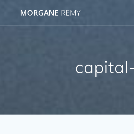
Passer
au
MORGANE
REMY
contenu
capita