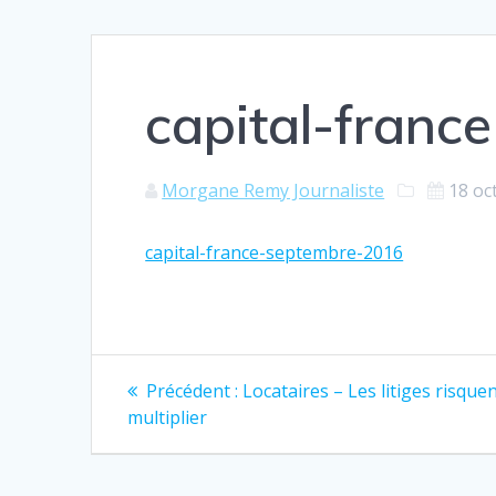
capital-fran
Morgane Remy Journaliste
18 oc
capital-france-septembre-2016
Navigation
Article
Précédent :
Locataires – Les litiges risque
précédent
de
multiplier
:
l’article