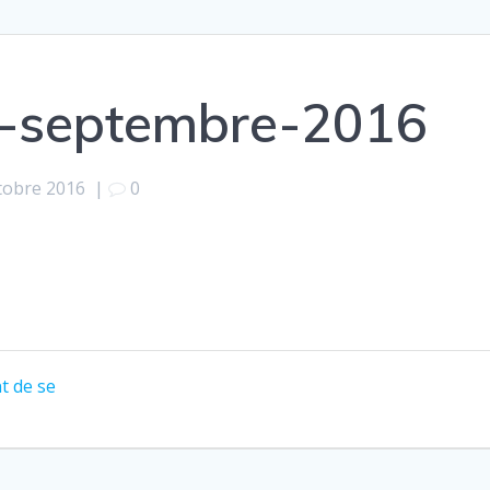
ce-septembre-2016
tobre 2016
|
0
nt de se