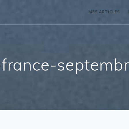
MES ARTICLES
l-france-septemb