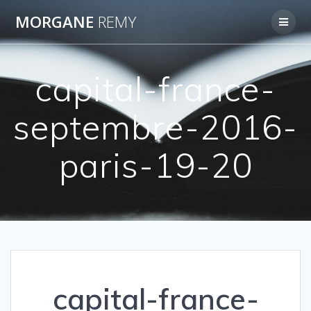
Passer
MORGANE
REMY
au
contenu
capital-france-
septembre-2016-
paris-19-20
capital-france-