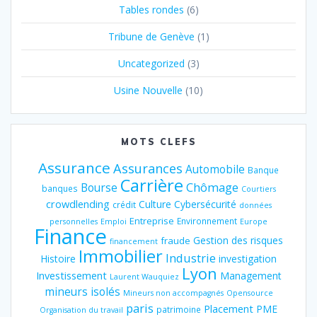
Tables rondes
(6)
Tribune de Genève
(1)
Uncategorized
(3)
Usine Nouvelle
(10)
MOTS CLEFS
Assurance
Assurances
Automobile
Banque
Carrière
Chômage
Bourse
banques
Courtiers
crowdlending
Culture
Cybersécurité
crédit
données
Entreprise
Environnement
personnelles
Emploi
Europe
Finance
Gestion des risques
fraude
financement
Immobilier
Industrie
Histoire
investigation
Lyon
Investissement
Management
Laurent Wauquiez
mineurs isolés
Mineurs non accompagnés
Opensource
paris
Placement
PME
patrimoine
Organisation du travail