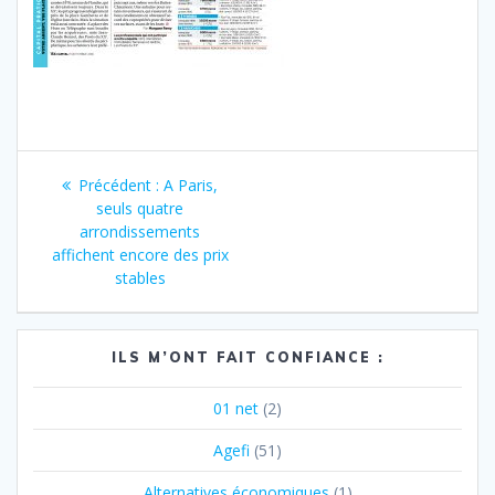
Navigation
Article
Précédent :
A Paris,
de
précédent
seuls quatre
:
arrondissements
l’article
affichent encore des prix
stables
ILS M’ONT FAIT CONFIANCE :
01 net
(2)
Agefi
(51)
Alternatives économiques
(1)