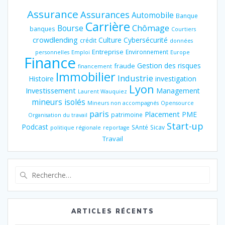
Assurance
Assurances
Automobile
Banque
Carrière
Chômage
Bourse
banques
Courtiers
crowdlending
Culture
Cybersécurité
crédit
données
Entreprise
Environnement
personnelles
Emploi
Europe
Finance
Gestion des risques
fraude
financement
Immobilier
Industrie
Histoire
investigation
Lyon
Investissement
Management
Laurent Wauquiez
mineurs isolés
Mineurs non accompagnés
Opensource
paris
Placement
PME
patrimoine
Organisation du travail
Start-up
Podcast
SAnté
Sicav
politique régionale
reportage
Travail
Recherche
pour
:
ARTICLES RÉCENTS