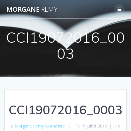
Passer
MORGANE
REMY
au
contenu
CCI19072016_00
03
CCI19072016_0003
Morgane Remy Journaliste
19 juillet 2016
|
0