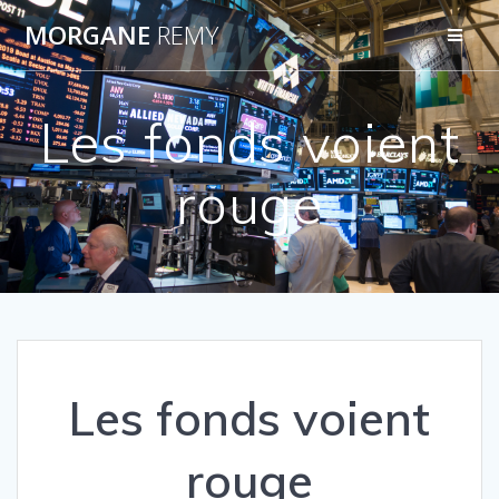
Passer
MORGANE
REMY
au
contenu
Les fonds voient
rouge
Les fonds voient
rouge