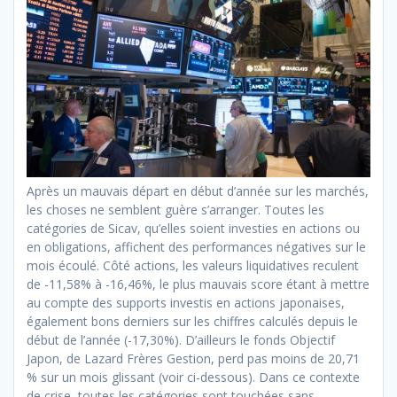
Après un mauvais départ
en début d’année sur les
marchés,
les choses ne semblent guère s’arranger. Toutes les
catégories de Sicav, qu’elles soient investies en actions ou
en obligations, affichent des performances négatives sur le
mois écoulé. Côté actions, les valeurs liquidatives reculent
de -11,58% à -16,46%, le plus mauvais score étant à mettre
au compte des supports investis en actions japonaises,
également bons derniers sur les chiffres calculés depuis le
début de l’année (-17,30%). D’ailleurs le fonds Objectif
Japon, de Lazard Frères Gestion, perd pas moins de 20,71
% sur un mois glissant (voir ci-dessous). Dans ce contexte
de crise, toutes les catégories sont touchées sans