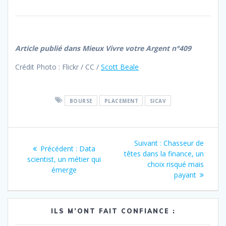
Article publié dans Mieux Vivre votre Argent n°409
Crédit Photo : Flickr / CC /
Scott Beale
BOURSE
PLACEMENT
SICAV
Navigation
Article
Suivant :
Chasseur de
Article
Précédent :
Data
de
suivant
têtes dans la finance, un
précédent
scientist, un métier qui
:
choix risqué mais
:
émerge
l’article
payant
ILS M’ONT FAIT CONFIANCE :