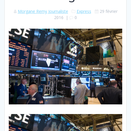
Morgane Remy Journaliste
Express
29 février
2016
|
0