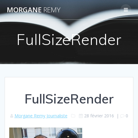
Passer
MORGANE
REMY
au
contenu
FullSizeRender
FullSizeRender
Morgane Remy Journaliste
28 février 2016
|
0