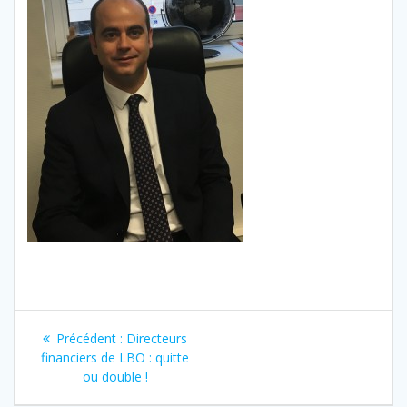
Navigation
Article
Précédent :
Directeurs
de
précédent
financiers de LBO : quitte
:
ou double !
l’article