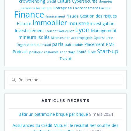
crowdlending
Culture
Cybersécurité
crédit
données
Entreprise
Environnement
personnelles
Emploi
Europe
Finance
Gestion des risques
fraude
financement
Immobilier
Industrie
Histoire
investigation
Lyon
Investissement
Management
Laurent Wauquiez
mineurs isolés
Mineurs non accompagnés
Opensource
paris
Placement
PME
patrimoine
Organisation du travail
Start-up
Podcast
SAnté
Sicav
politique régionale
reportage
Travail
Recherche
pour
:
ARTICLES RÉCENTS
Bâtir un patrimoine brique par brique
8 mars 2024
Assurances du Crédit Mutuel : le résultat net souffre des