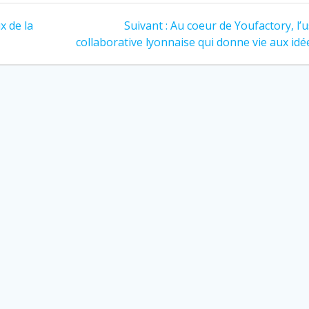
volume
Article
x de la
Suivant :
Au coeur de Youfactory, l’
suivant
collaborative lyonnaise qui donne vie aux idé
: