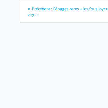
Navigation
Article
Précédent :
Cépages rares – les fous joyeu
précédent
de
vigne
:
l’article