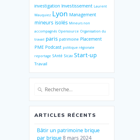
Investissement
investigation
Laurent
Lyon
Management
Wauquiez
mineurs isolés
Mineurs non
accompagnés
Opensource
Organisation du
paris
Placement
patrimoine
travail
PME
Podcast
politique régionale
Start-up
SAnté
Sicav
reportage
Travail
Recherche
pour
:
ARTICLES RÉCENTS
Bâtir un patrimoine brique
par brique
8 mars 2024