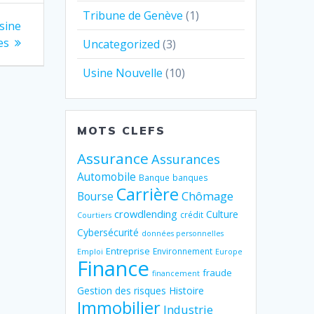
Tribune de Genève
(1)
.
usine
es
Uncategorized
(3)
Usine Nouvelle
(10)
MOTS CLEFS
Assurance
Assurances
Automobile
Banque
banques
Carrière
Chômage
Bourse
crowdlending
Culture
crédit
Courtiers
Cybersécurité
données personnelles
Entreprise
Environnement
Emploi
Europe
Finance
fraude
financement
Gestion des risques
Histoire
Immobilier
Industrie