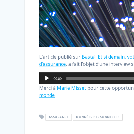
L’article publié sur
Basta!
,
Et si demain, vo
d’assurance
, a fait l’objet d’une interview 
Lecteur
00:00
audio
Merci à
Marie Misset
pour cette opportun
monde
.
ASSURANCE
DONNÉES PERSONNELLES