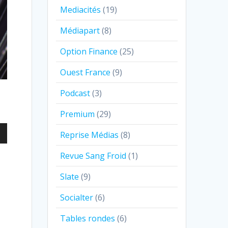
Mediacités
(19)
Médiapart
(8)
Option Finance
(25)
Ouest France
(9)
Podcast
(3)
Premium
(29)
z
Reprise Médias
(8)
Revue Sang Froid
(1)
as
Slate
(9)
ter
Socialter
(6)
er
Tables rondes
(6)