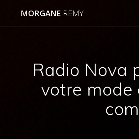
Passer
au
MORGANE
REMY
contenu
Radio Nova pa
votre mode d
com