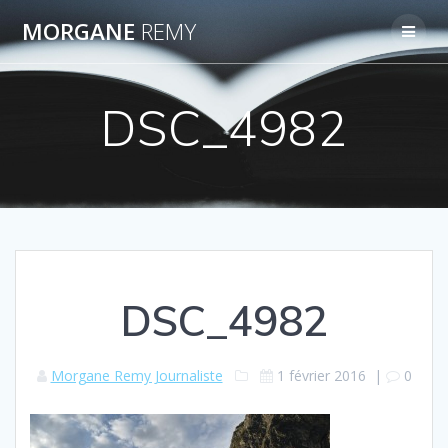
Passer
MORGANE
REMY
au
contenu
DSC_4982
DSC_4982
Morgane Remy Journaliste
1 février 2016
|
0