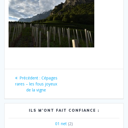
Navigation
Article
Précédent :
Cépages
de
précédent
rares – les fous joyeux
:
de la vigne
l’article
ILS M’ONT FAIT CONFIANCE :
01 net
(2)