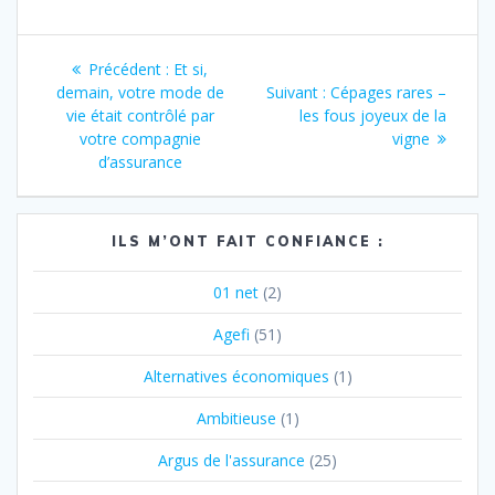
Navigation
Article
Précédent :
Et si,
de
précédent
Article
demain, votre mode de
Suivant :
Cépages rares –
:
suivant
vie était contrôlé par
les fous joyeux de la
l’article
:
votre compagnie
vigne
d’assurance
ILS M’ONT FAIT CONFIANCE :
01 net
(2)
Agefi
(51)
Alternatives économiques
(1)
Ambitieuse
(1)
Argus de l'assurance
(25)