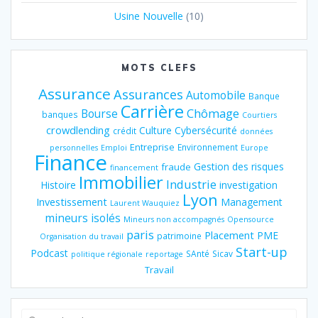
Usine Nouvelle
(10)
MOTS CLEFS
Assurance
Assurances
Automobile
Banque
Carrière
Chômage
Bourse
banques
Courtiers
crowdlending
Culture
Cybersécurité
crédit
données
Entreprise
Environnement
personnelles
Emploi
Europe
Finance
Gestion des risques
fraude
financement
Immobilier
Industrie
Histoire
investigation
Lyon
Investissement
Management
Laurent Wauquiez
mineurs isolés
Mineurs non accompagnés
Opensource
paris
Placement
PME
patrimoine
Organisation du travail
Start-up
Podcast
SAnté
Sicav
politique régionale
reportage
Travail
Recherche