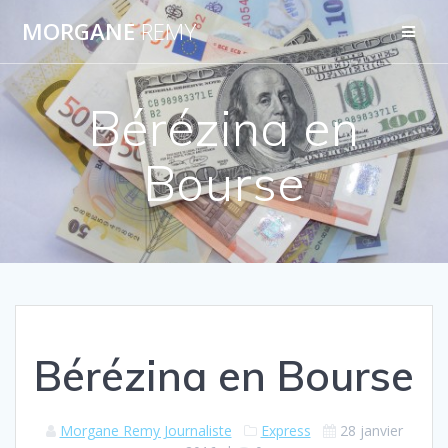
Passer
MORGANE
REMY
au
contenu
Bérézina en
Bourse
Bérézina en Bourse
Morgane Remy Journaliste
Express
28 janvier