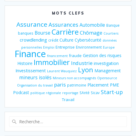
MOTS CLEFS
Assurance
Assurances
Automobile
Banque
Carrière
Chômage
Bourse
banques
Courtiers
crowdlending
Culture
Cybersécurité
crédit
données
Entreprise
Environnement
personnelles
Emploi
Europe
Finance
Gestion des risques
fraude
financement
Immobilier
Industrie
Histoire
investigation
Lyon
Investissement
Management
Laurent Wauquiez
mineurs isolés
Mineurs non accompagnés
Opensource
paris
Placement
PME
patrimoine
Organisation du travail
Start-up
Podcast
SAnté
Sicav
politique régionale
reportage
Travail
Recherche
pour
: