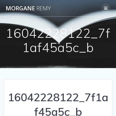
Passer
MORGANE
REMY
au
contenu
16042228122_7f
1af45a5c_b
16042228122_7f1a
f45a5c_b