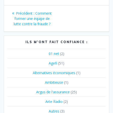
Navigation
Article
Précédent :
Comment
de
précédent
former une équipe de
:
lutte contre la fraude ?
l’article
ILS M’ONT FAIT CONFIANCE :
01 net
(2)
Agefi
(51)
Alternatives économiques
(1)
Ambitieuse
(1)
Argus de l'assurance
(25)
Arte Radio
(2)
Autres
(3)