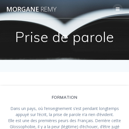
Passer
MORGANE
REMY
au
contenu
Prise de parole
FORMATION
Dans un pays, où l’enseignement s’est pendant longtemps
appuyé sur l’écrit, la prise de parole n’a rien d’évident.
Elle est une des premières peurs des Français. Derrière cette
Glossophobie, il y a la peur (légitime) d’échouer, d’être jugé