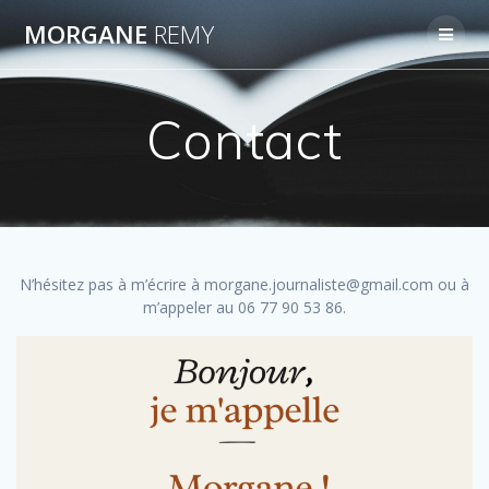
Passer
MORGANE
REMY
au
contenu
Contact
N’hésitez pas à m’écrire à morgane.journaliste@gmail.com ou à
m’appeler au 06 77 90 53 86.